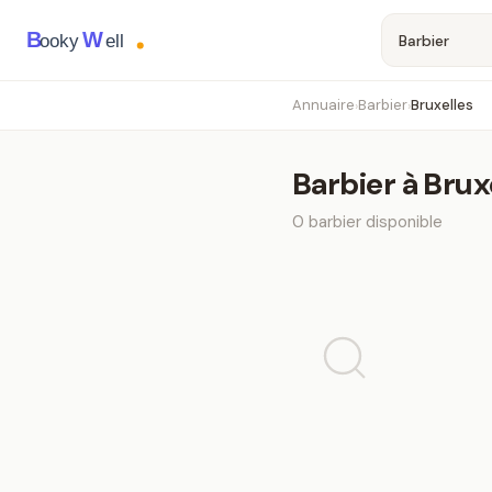
B
W
ooky
ell
Annuaire
Barbier
Bruxelles
›
›
Barbier
à
Brux
0
barbier
disponible