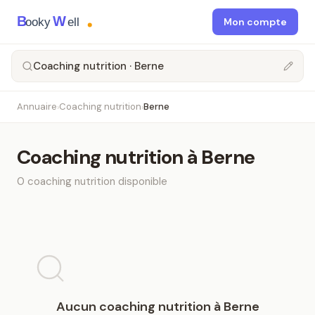
B
W
ooky
ell
Mon compte
Coaching nutrition · Berne
Annuaire
Coaching nutrition
Berne
›
›
Coaching nutrition
à
Berne
0
coaching nutrition
disponible
Aucun
coaching nutrition
à
Berne