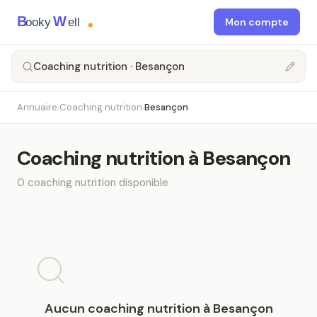
B
W
ooky
ell
Mon compte
Coaching nutrition · Besançon
Annuaire
Coaching nutrition
Besançon
›
›
Coaching nutrition
à
Besançon
0
coaching nutrition
disponible
Aucun
coaching nutrition
à
Besançon