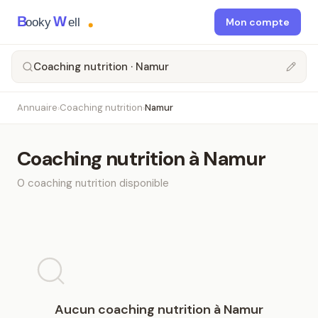
B
W
ooky
ell
Mon compte
Coaching nutrition · Namur
Annuaire
Coaching nutrition
Namur
›
›
Coaching nutrition
à
Namur
0
coaching nutrition
disponible
Aucun
coaching nutrition
à
Namur