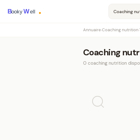
B
W
ooky
ell
Annuaire
Coaching nutrition
›
›
Coaching nutr
0
coaching nutrition
dispo