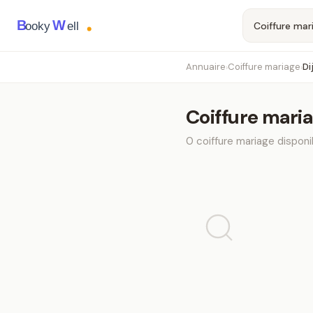
B
W
ooky
ell
Annuaire
Coiffure mariage
Di
›
›
Coiffure mari
0
coiffure mariage
disponi