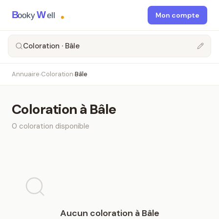
B
W
ooky
ell
Mon compte
Coloration · Bâle
Annuaire
Coloration
Bâle
›
›
Coloration
à
Bâle
0
coloration
disponible
Aucun
coloration
à
Bâle