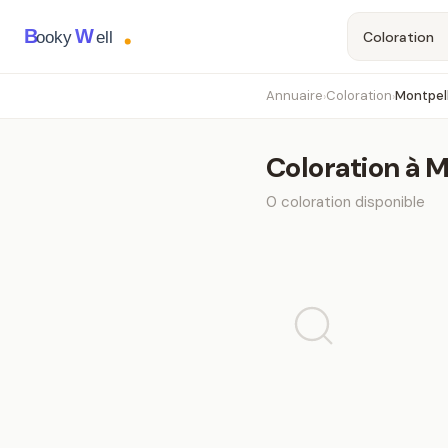
B
W
ooky
ell
Annuaire
Coloration
Montpell
›
›
Coloration
à
M
0
coloration
disponible