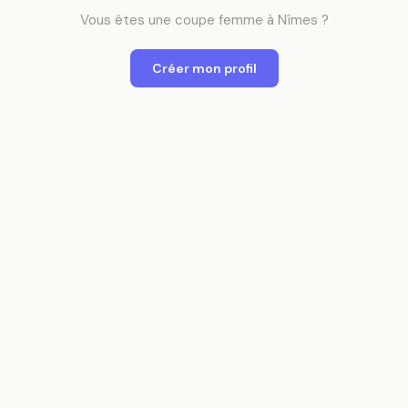
Vous êtes
une
coupe femme
à
Nîmes
?
Créer mon profil