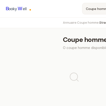
B
W
ooky
ell
Annuaire
Coupe homme
Stra
›
›
Coupe homm
0
coupe homme
disponibl