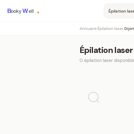
B
W
ooky
ell
Annuaire
Épilation laser
Dijon
›
›
Épilation laser
0
épilation laser
disponibl