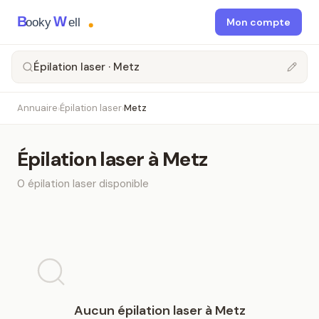
B
W
ooky
ell
Mon compte
Épilation laser · Metz
Annuaire
Épilation laser
Metz
›
›
Épilation laser
à
Metz
0
épilation laser
disponible
Aucun
épilation laser
à
Metz