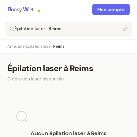
B
W
ooky
ell
Mon compte
Épilation laser · Reims
Annuaire
Épilation laser
Reims
›
›
Épilation laser
à
Reims
0
épilation laser
disponible
Aucun
épilation laser
à
Reims