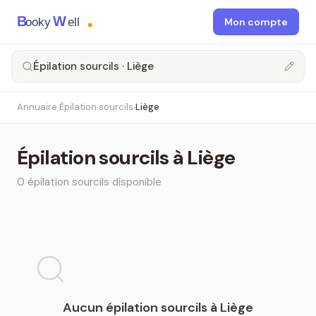
B
W
ooky
ell
Mon compte
Épilation sourcils · Liège
Annuaire
Épilation sourcils
Liège
›
›
Épilation sourcils
à
Liège
0
épilation sourcils
disponible
Aucun
épilation sourcils
à
Liège