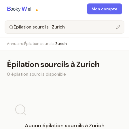
B
W
ooky
ell
Mon compte
Épilation sourcils · Zurich
Annuaire
Épilation sourcils
Zurich
›
›
Épilation sourcils
à
Zurich
0
épilation sourcils
disponible
Aucun
épilation sourcils
à
Zurich