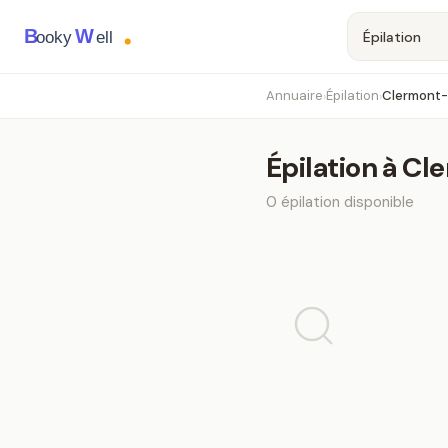
B
W
ooky
ell
Annuaire
Épilation
Clermont-
›
›
Épilation
à
Cle
0
épilation
disponible