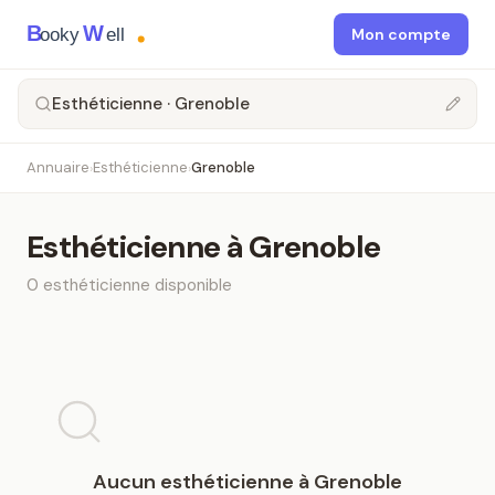
B
W
ooky
ell
Mon compte
Esthéticienne · Grenoble
Annuaire
Esthéticienne
Grenoble
›
›
Esthéticienne
à
Grenoble
0
esthéticienne
disponible
Aucun
esthéticienne
à
Grenoble