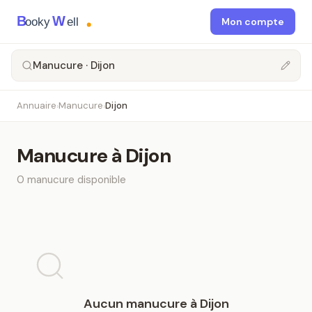
B
W
ooky
ell
Mon compte
Manucure · Dijon
Annuaire
Manucure
Dijon
›
›
Manucure
à
Dijon
0
manucure
disponible
Aucun
manucure
à
Dijon