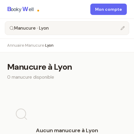
B
W
ooky
ell
Mon compte
Manucure · Lyon
Annuaire
Manucure
Lyon
›
›
Manucure
à
Lyon
0
manucure
disponible
Aucun
manucure
à
Lyon