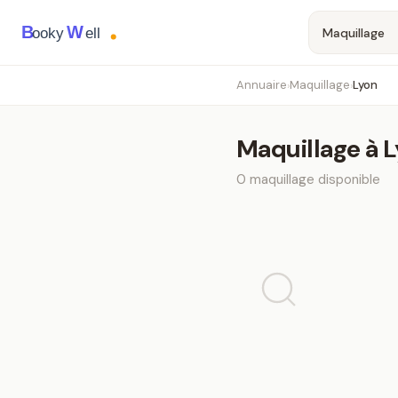
B
W
ooky
ell
Annuaire
Maquillage
Lyon
›
›
Maquillage
à
L
0
maquillage
disponible