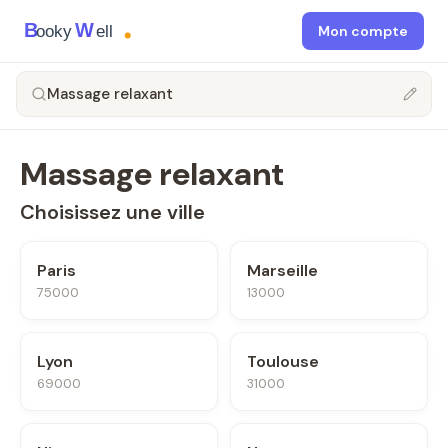
B
W
ooky
ell
Mon compte
Massage relaxant
Massage relaxant
Choisissez une ville
Paris
Marseille
75000
13000
Lyon
Toulouse
69000
31000