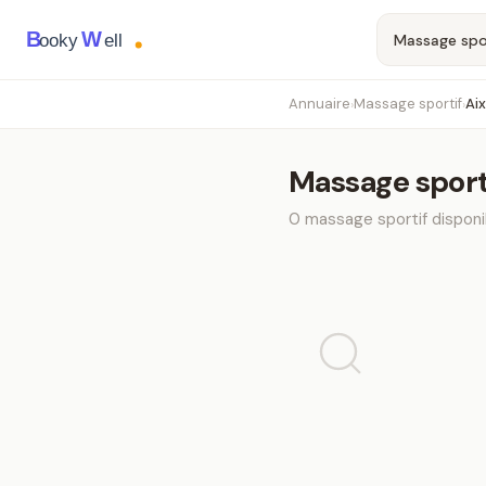
B
W
ooky
ell
Annuaire
Massage sportif
Ai
›
›
Massage sport
0
massage sportif
disponi