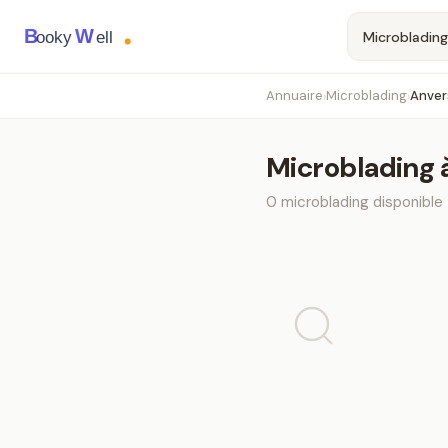
B
W
ooky
ell
Annuaire
Microblading
Anver
›
›
Microblading
0
microblading
disponible