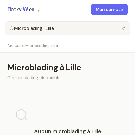
B
W
ooky
ell
Mon compte
Microblading · Lille
Annuaire
Microblading
Lille
›
›
Microblading
à
Lille
0
microblading
disponible
Aucun
microblading
à
Lille