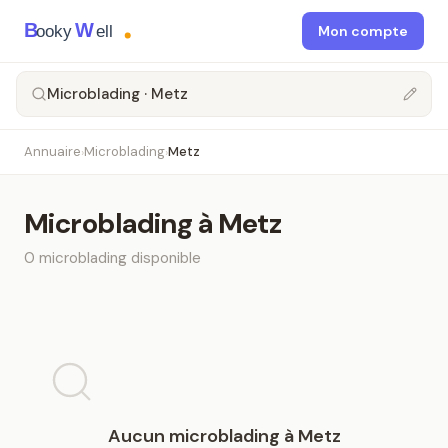
B
W
ooky
ell
Mon compte
Microblading · Metz
Annuaire
Microblading
Metz
›
›
Microblading
à
Metz
0
microblading
disponible
Aucun
microblading
à
Metz