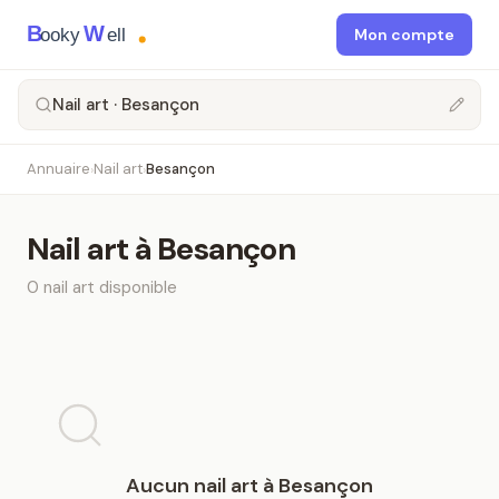
B
W
ooky
ell
Mon compte
Nail art · Besançon
Annuaire
Nail art
Besançon
›
›
Nail art
à
Besançon
0
nail art
disponible
Aucun
nail art
à
Besançon