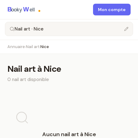
B
W
ooky
ell
Mon compte
Nail art · Nice
Annuaire
Nail art
Nice
›
›
Nail art
à
Nice
0
nail art
disponible
Aucun
nail art
à
Nice