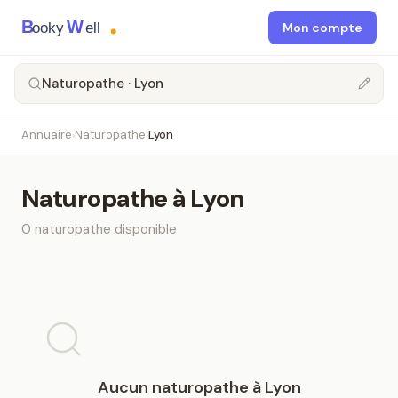
B
W
ooky
ell
Mon compte
Naturopathe · Lyon
Annuaire
Naturopathe
Lyon
›
›
Naturopathe
à
Lyon
0
naturopathe
disponible
Aucun
naturopathe
à
Lyon