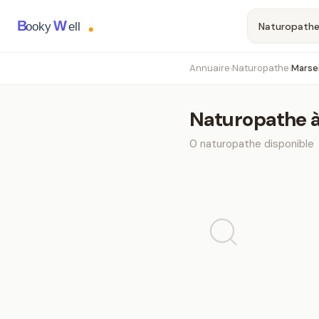
B
W
ooky
ell
Annuaire
Naturopathe
Marsei
›
›
Naturopathe
0
naturopathe
disponible