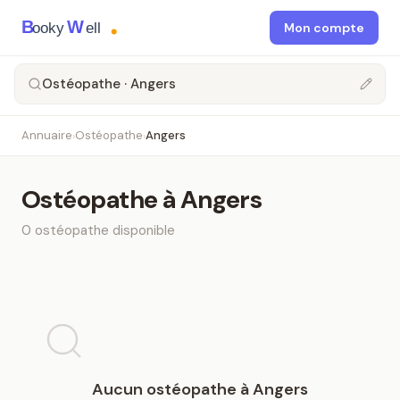
B
W
ooky
ell
Mon compte
Ostéopathe · Angers
Annuaire
Ostéopathe
Angers
›
›
Ostéopathe
à
Angers
0
ostéopathe
disponible
Aucun
ostéopathe
à
Angers