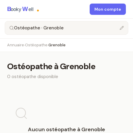
B
W
ooky
ell
Mon compte
Ostéopathe · Grenoble
Annuaire
Ostéopathe
Grenoble
›
›
Ostéopathe
à
Grenoble
0
ostéopathe
disponible
Aucun
ostéopathe
à
Grenoble