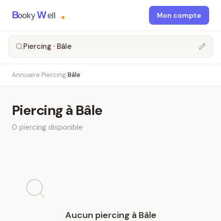
B
W
ooky
ell
Mon compte
Piercing · Bâle
Annuaire
Piercing
Bâle
›
›
Piercing
à
Bâle
0
piercing
disponible
Aucun
piercing
à
Bâle