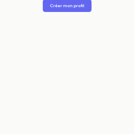
Créer mon profil