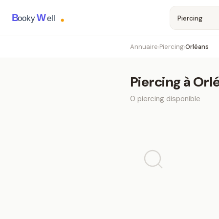
B
W
ooky
ell
Annuaire
Piercing
Orléans
›
›
Piercing
à
Orl
0
piercing
disponible