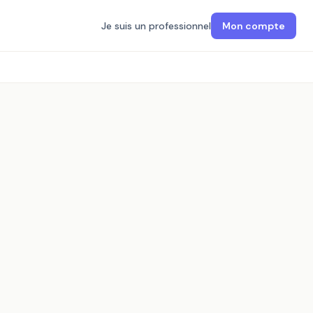
Je suis un professionnel
Mon compte