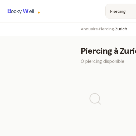
B
W
ooky
ell
Annuaire
Piercing
Zurich
›
›
Piercing
à
Zur
0
piercing
disponible