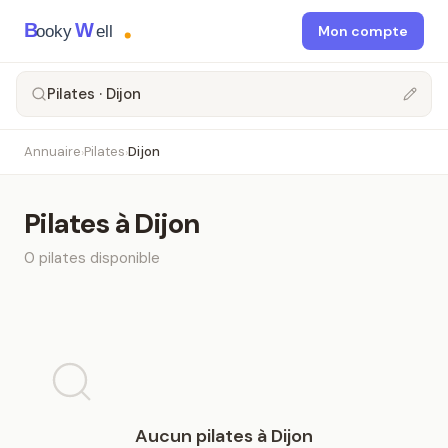
B
W
ooky
ell
Mon compte
Pilates · Dijon
Annuaire
Pilates
Dijon
›
›
Pilates
à
Dijon
0
pilates
disponible
Aucun
pilates
à
Dijon