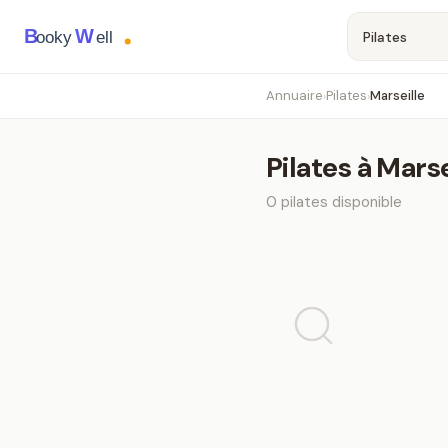
B
W
ooky
ell
Annuaire
Pilates
Marseille
›
›
Pilates
à
Marse
0
pilates
disponible