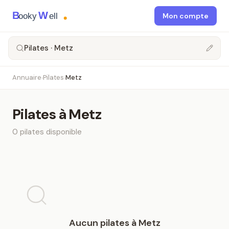
B
W
ooky
ell
Mon compte
Pilates · Metz
Annuaire
Pilates
Metz
›
›
Pilates
à
Metz
0
pilates
disponible
Aucun
pilates
à
Metz