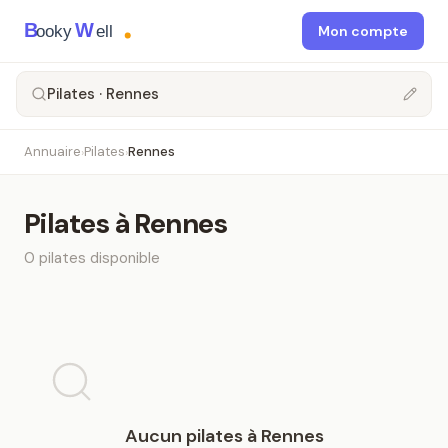
B
W
ooky
ell
Mon compte
Pilates · Rennes
Annuaire
Pilates
Rennes
›
›
Pilates
à
Rennes
0
pilates
disponible
Aucun
pilates
à
Rennes