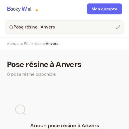
B
W
ooky
ell
Mon compte
Pose résine · Anvers
Annuaire
Pose résine
Anvers
›
›
Pose résine
à
Anvers
0
pose résine
disponible
Aucun
pose résine
à
Anvers