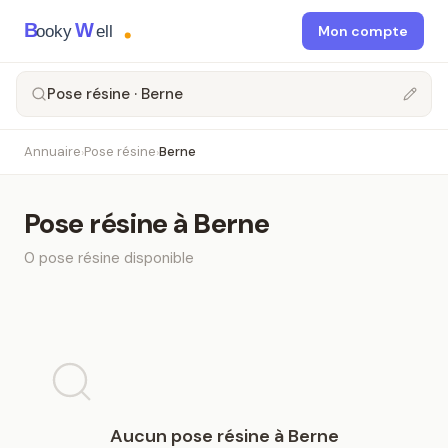
B
W
ooky
ell
Mon compte
Pose résine · Berne
Annuaire
Pose résine
Berne
›
›
Pose résine
à
Berne
0
pose résine
disponible
Aucun
pose résine
à
Berne