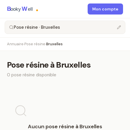
B
W
ooky
ell
Mon compte
Pose résine · Bruxelles
Annuaire
Pose résine
Bruxelles
›
›
Pose résine
à
Bruxelles
0
pose résine
disponible
Aucun
pose résine
à
Bruxelles