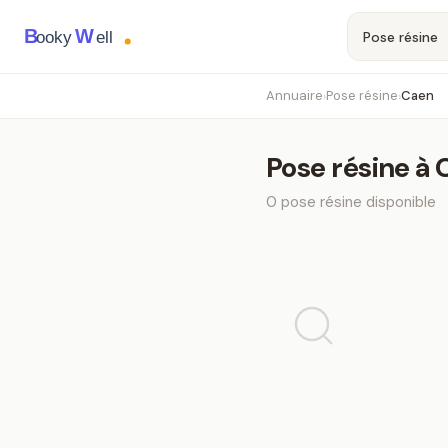
B
W
ooky
ell
Annuaire
Pose résine
Caen
›
›
Pose résine
à
0
pose résine
disponible