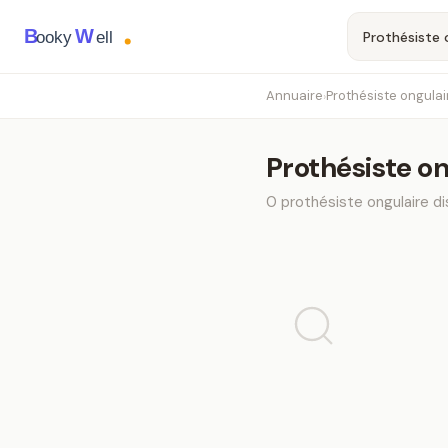
B
W
ooky
ell
Annuaire
Prothésiste ongulai
›
Prothésiste on
0
prothésiste ongulaire
di