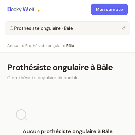
B
W
ooky
ell
Mon compte
Prothésiste ongulaire · Bâle
Annuaire
Prothésiste ongulaire
Bâle
›
›
Prothésiste ongulaire
à
Bâle
0
prothésiste ongulaire
disponible
Aucun
prothésiste ongulaire
à
Bâle