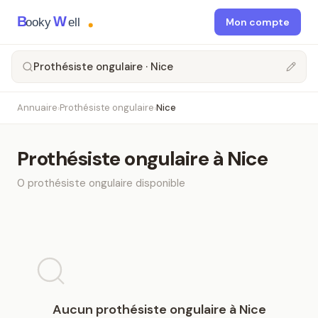
B
W
ooky
ell
Mon compte
Prothésiste ongulaire · Nice
Annuaire
Prothésiste ongulaire
Nice
›
›
Prothésiste ongulaire
à
Nice
0
prothésiste ongulaire
disponible
Aucun
prothésiste ongulaire
à
Nice