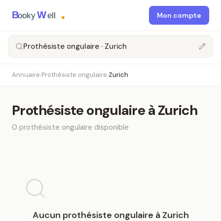
B
W
ooky
ell
Mon compte
Prothésiste ongulaire · Zurich
Annuaire
Prothésiste ongulaire
Zurich
›
›
Prothésiste ongulaire
à
Zurich
0
prothésiste ongulaire
disponible
Aucun
prothésiste ongulaire
à
Zurich