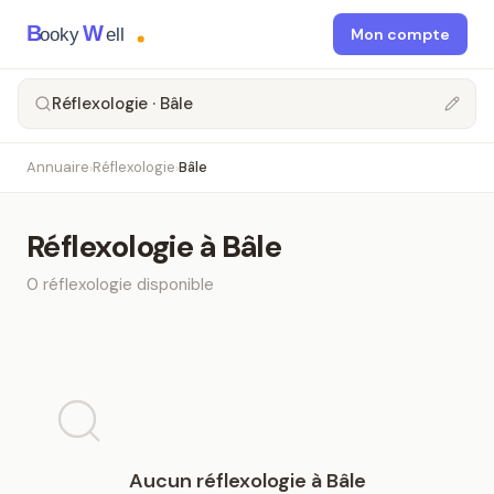
B
W
ooky
ell
Mon compte
Réflexologie · Bâle
Annuaire
Réflexologie
Bâle
›
›
Réflexologie
à
Bâle
0
réflexologie
disponible
Aucun
réflexologie
à
Bâle