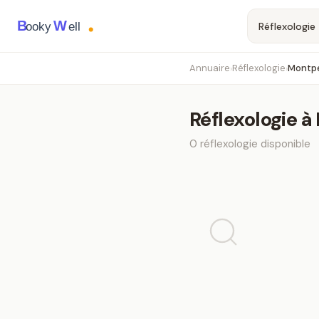
B
W
ooky
ell
Annuaire
Réflexologie
Montpe
›
›
Réflexologie
à
0
réflexologie
disponible