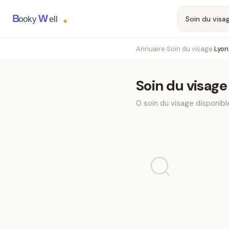
B
W
ooky
ell
Annuaire
Soin du visage
Lyon
›
›
Soin du visage
0
soin du visage
disponibl