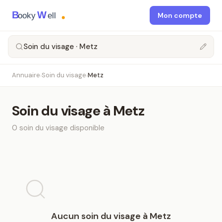
B
W
ooky
ell
Mon compte
Soin du visage · Metz
Annuaire
Soin du visage
Metz
›
›
Soin du visage
à
Metz
0
soin du visage
disponible
Aucun
soin du visage
à
Metz